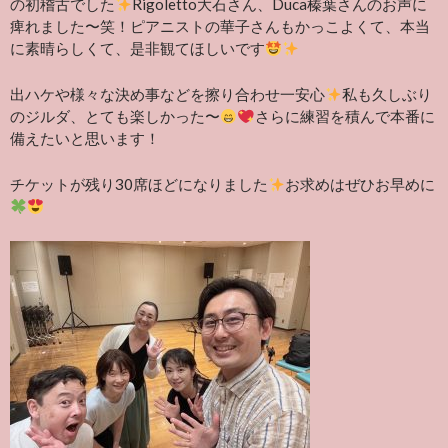
の初稽古でした
Rigoletto大石さん、Duca榛葉さんのお声に
痺れました〜笑！ピアニストの華子さんもかっこよくて、本当
に素晴らしくて、是非観てほしいです
出ハケや様々な決め事などを擦り合わせ一安心
私も久しぶり
のジルダ、とても楽しかった〜
さらに練習を積んで本番に
備えたいと思います！
チケットが残り30席ほどになりました
お求めはぜひお早めに