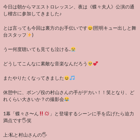
今日は朝からマエストロレッスン、夜は《蝶々夫人》公演の通
し稽古に参加してきました♪
とは言っても今回は裏方のお手伝いです
(照明キュー出しと舞
台スタッフ
)
うー何度聴いても見ても泣ける..
どうしてこんなに素敵な音楽なんだろう
またやりたくなってきました
休憩中に、ボンゾ役の村山さんの手がデカい！！笑となり、ど
れくらい大きいか？の撮影会
1幕「蝶々さ〜ん
」と登場するシーンに手を広げたら迫力
満点です🖐
笑
上:私と村山さんの🖐️