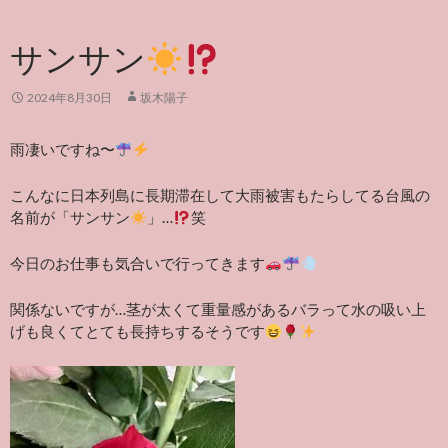
サンサン
2024年8月30日
坂木陽子
雨凄いですね〜
こんなに日本列島に長期滞在して大雨被害もたらしてる台風の
名前が「サンサン
」…
笑
今日のお仕事も気合いで行ってきます
関係ないですが…茎が太くて重量感があるバラって水の吸い上
げも良くてとても長持ちするそうです