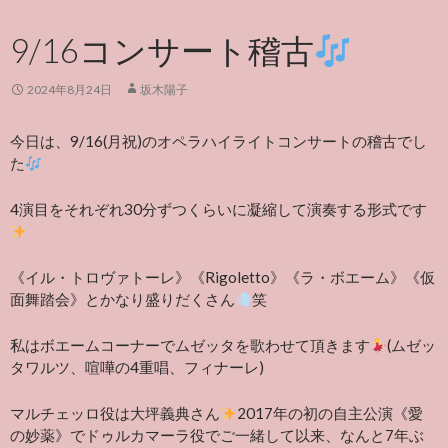
9/16コンサート稽古
2024年8月24日
坂木陽子
今日は、9/16(月祝)のオペラハイライトコンサートの稽古でし
た
4演目をそれぞれ30分ずつくらいに凝縮して演奏する形式です
《イル・トロヴァトーレ》《Rigoletto》《ラ・ボエーム》《仮
面舞踏会》とかなり盛りだくさん
笑
私はボエームコーナーでムゼッタを歌わせて頂きます
(ムゼッ
タワルツ、喧嘩の4重唱、フィナーレ)
マルチェッロ役は大坪義典さん
2017年の初の自主公演《愛
の妙薬》でドゥルカマーラ役でご一緒して以来、なんと7年ぶ