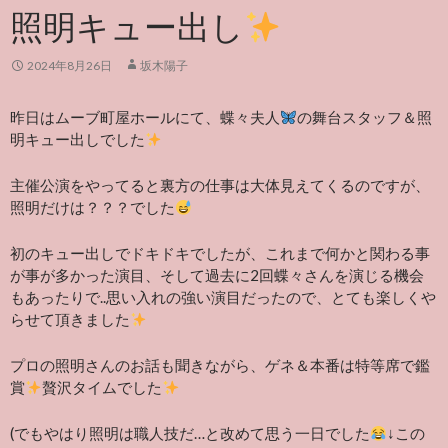
照明キュー出し
2024年8月26日
坂木陽子
昨日はムーブ町屋ホールにて、蝶々夫人
の舞台スタッフ＆照
明キュー出しでした
主催公演をやってると裏方の仕事は大体見えてくるのですが、
照明だけは？？？でした
初のキュー出しでドキドキでしたが、これまで何かと関わる事
が事が多かった演目、そして過去に2回蝶々さんを演じる機会
もあったりで..思い入れの強い演目だったので、とても楽しくや
らせて頂きました
プロの照明さんのお話も聞きながら、ゲネ＆本番は特等席で鑑
賞
贅沢タイムでした
(でもやはり照明は職人技だ…と改めて思う一日でした
↓この