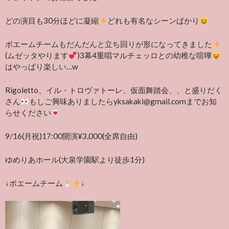
どの演目も30分ほどに凝縮
どれも有名なシーンばかり
ボエームチームもだんだんと立ち回りが形になってきました
(ムゼッタやります
)3幕4重唱マルチェッロとの幼稚な喧嘩
はやっぱり楽しい…w
Rigoletto、イル・トロヴァトーレ、仮面舞踏会、、と盛りだく
さん
もしご興味ありましたらyksakaki@gmail.comまでお知
らせください
9/16(月祝)17:00開演¥3,000(全席自由)
ゆめりあホール(大泉学園駅より徒歩1分)
↓ボエームチーム
↓