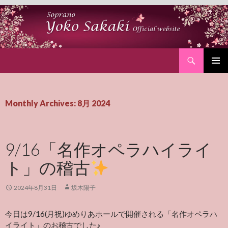
Search
SKIP
PRIMAR
TO
MENU
CONTENT
Monthly Archives: 8月 2024
9/16「名作オペラハイライ
ト」の稽古
2024年8月31日
坂木陽子
今日は9/16(月祝)ゆめりあホールで開催される「名作オペラハ
イライト」のお稽古でした♪