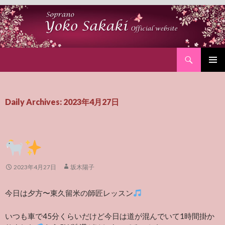
Search
SKIP
PRIMAR
TO
MENU
CONTENT
Daily Archives: 2023年4月27日
2023年4月27日
坂木陽子
今日は夕方〜東久留米の師匠レッスン
いつも車で45分くらいだけど今日は道が混んでいて1時間掛か