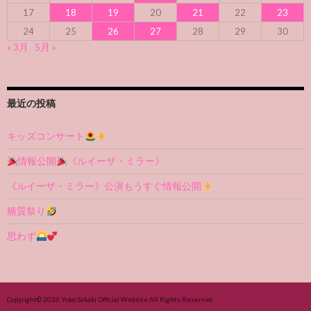
17
18
19
20
21
22
23
24
25
26
27
28
29
30
« 3月
5月 »
最近の投稿
キッズコンサート
情報公開
《ルイーザ・ミラー》
《ルイーザ・ミラー》公演もうすぐ情報公開
糖質祭り
思わず
Copyright© 2026
Yoko Sakaki Official Website
All Rights Reserved.