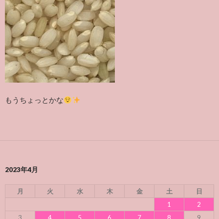
もうちょっとかな
2023年4月
月
火
水
木
金
土
日
1
2
3
4
5
6
7
8
9