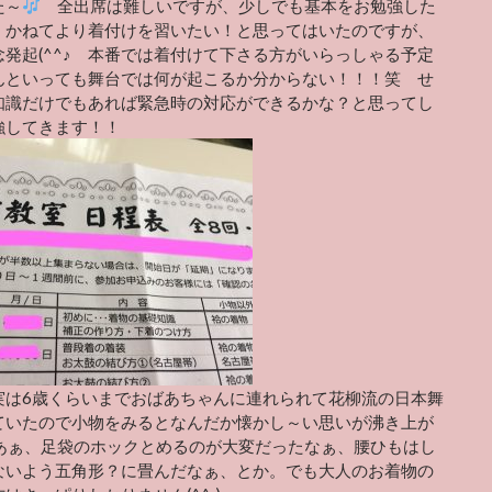
た～
全出席は難しいですが、少しでも基本をお勉強した
、かねてより着付けを習いたい！と思ってはいたのですが、
念発起(^^♪ 本番では着付けて下さる方がいらっしゃる予定
んといっても舞台では何が起こるか分からない！！！笑 せ
知識だけでもあれば緊急時の対応ができるかな？と思ってし
強してきます！！
実は6歳くらいまでおばあちゃんに連れられて花柳流の日本舞
ていたので小物をみるとなんだか懐かし～い思いが沸き上が
あぁ、足袋のホックとめるのが大変だったなぁ、腰ひもはし
ないよう五角形？に畳んだなぁ、とか。でも大人のお着物の