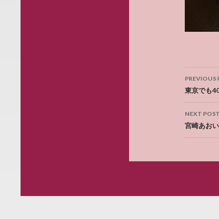
Post
PREVIOUS 
navig
東京でも4
NEXT POS
宮崎あおい