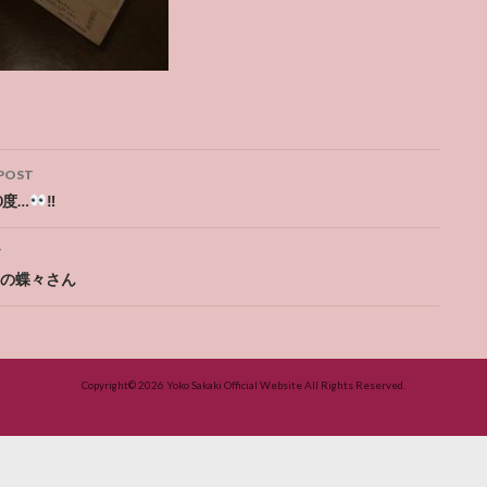
POST
ation
0度…
‼
T
の蝶々さん
Copyright© 2026
Yoko Sakaki Official Website
All Rights Reserved.