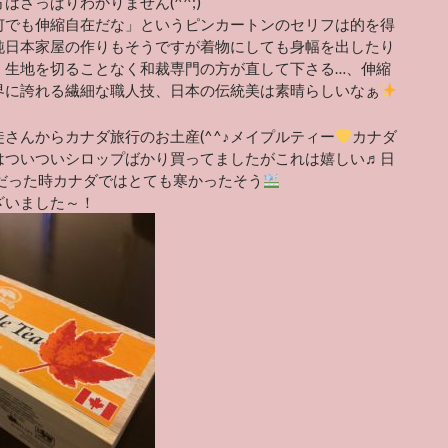
はさっぱりわかりません(^^;)
何でも伸縮自在だな」というピンカートンのセリフは的を得
純日本家屋の作りもそうですが着物にしても身幅を出したり
、生地を切ることなく和裁専門の方が直して下さる…、伸縮
界に誇れる繊細な職人技、日本の伝統美は素晴らしいなぁ
さんからカナダ旅行のお土産(^^♪メイプルティー
カナダ
はついついシロップばかり買ってましたがこれは嬉しい♬日
度だった時カナダではとても寒かったそう
ざいました～！