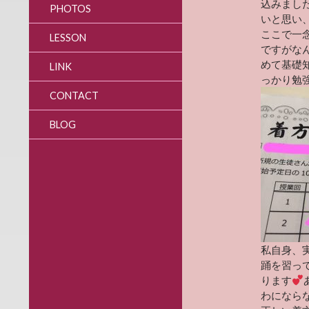
込みまし
PHOTOS
いと思い
ここで一
LESSON
ですがな
めて基礎
LINK
っかり勉
CONTACT
BLOG
私自身、
踊を習っ
ります
わになら