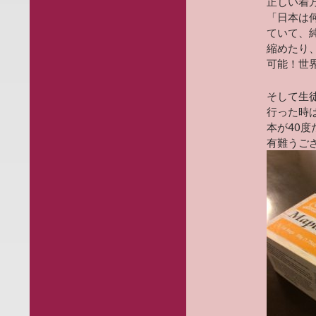
正しい着方
「日本は
ていて、
縮めたり
可能！世
そして生徒
行った時
本が40
有難うご