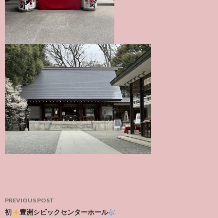
Post
PREVIOUS POST
navigation
初
豊洲シビックセンターホール