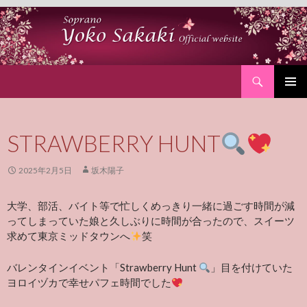
Search
SKIP
PRIMAR
TO
MENU
CONTENT
STRAWBERRY HUNT
2025年2月5日
坂木陽子
大学、部活、バイト等で忙しくめっきり一緒に過ごす時間が減
ってしまっていた娘と久しぶりに時間が合ったので、スイーツ
求めて東京ミッドタウンへ
笑
バレンタインイベント「Strawberry Hunt
」目を付けていた
ヨロイヅカで幸せパフェ時間でした