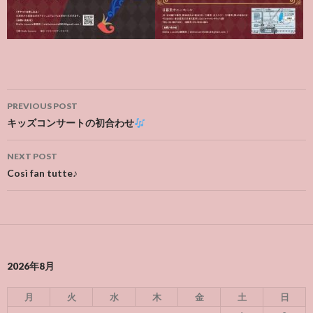
Post
PREVIOUS POST
navigation
キッズコンサートの初合わせ
NEXT POST
Così fan tutte♪
2026年8月
月
火
水
木
金
土
日