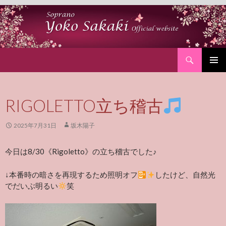
Search
SKIP
PRIMAR
TO
MENU
CONTENT
RIGOLETTO立ち稽古
2025年7月31日
坂木陽子
今日は8/30《Rigoletto》の立ち稽古でした♪
↓本番時の暗さを再現するため照明オフ
したけど、自然光
でだいぶ明るい
笑