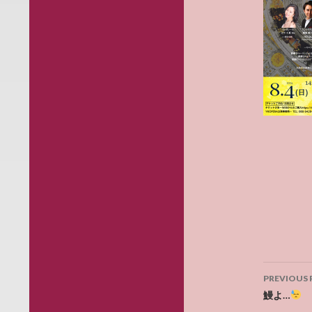
Post
PREVIOUS 
navig
鰻よ…