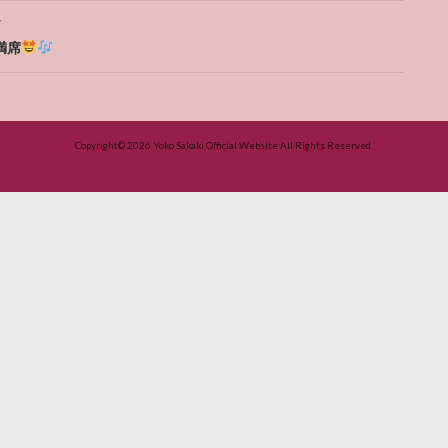
T
満席
Copyright© 2026
Yoko Sakaki Official Website
All Rights Reserved.