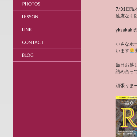
PHOTOS
7/31
遠慮なく
LESSON
LINK
yksakaki@
CONTACT
小さなホ
います
BLOG
当日お越
詰め合っ
頑張りま