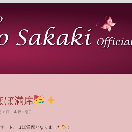
4ほぼ満席
月31日
坂木陽子
ンサート、ほぼ満席となりました
！