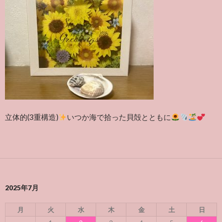
立体的(3重構造)
いつか海で拾った貝殻とともに
2025年7月
月
火
水
木
金
土
日