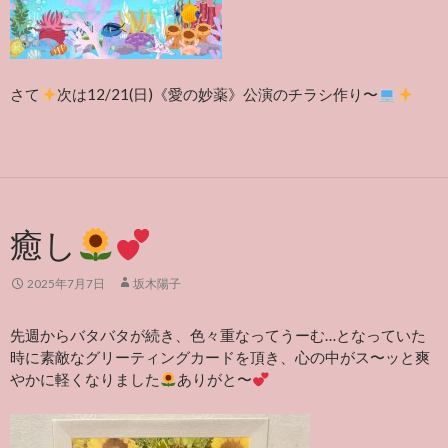
さて
次は12/21(日)《愛の妙薬》公演のチラシ作り〜
癒し
2025年7月7日
坂木陽子
先週からバタバタが続き、色々重なってうーむ…となっていた
時に素敵なグリーティングカードを頂き、心の中がス〜ッと爽
やかに軽くなりました
ありがと〜