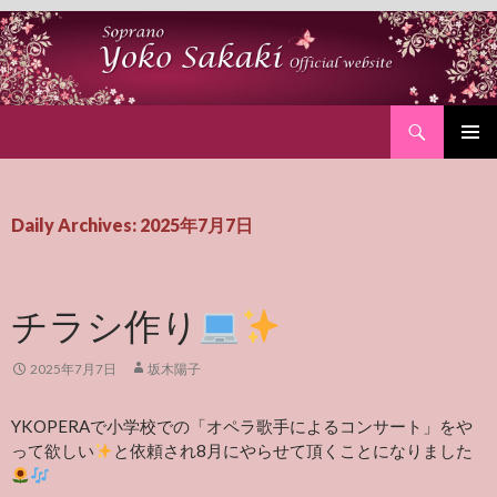
Search
SKIP
PRIMAR
TO
MENU
CONTENT
Daily Archives: 2025年7月7日
チラシ作り
2025年7月7日
坂木陽子
YKOPERAで小学校での「オペラ歌手によるコンサート」をや
って欲しい
と依頼され8月にやらせて頂くことになりました