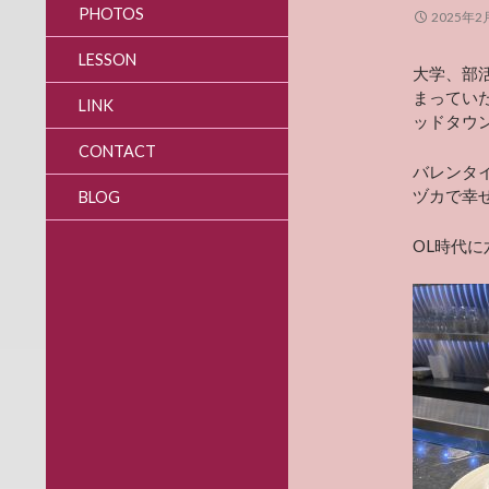
PHOTOS
2025年2
LESSON
大学、部
まってい
LINK
ッドタウ
CONTACT
バレンタイン
ヅカで幸
BLOG
OL時代