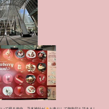
歩いて帰る途中、乃木神社が
お参りして御朱印も頂きまし