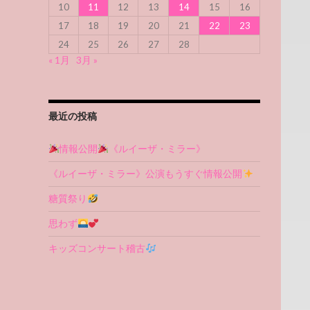
10
11
12
13
14
15
16
17
18
19
20
21
22
23
24
25
26
27
28
« 1月
3月 »
最近の投稿
情報公開
《ルイーザ・ミラー》
《ルイーザ・ミラー》公演もうすぐ情報公開
糖質祭り
思わず
キッズコンサート稽古