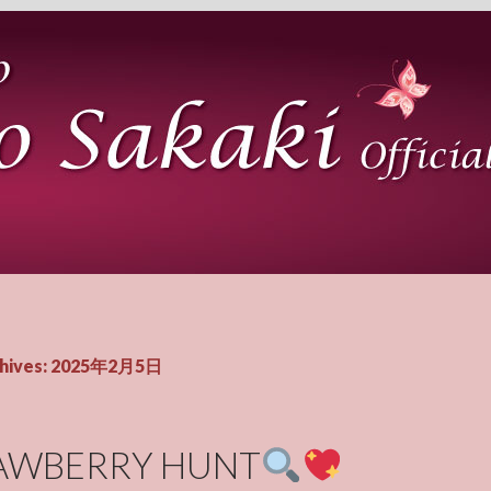
chives: 2025年2月5日
AWBERRY HUNT