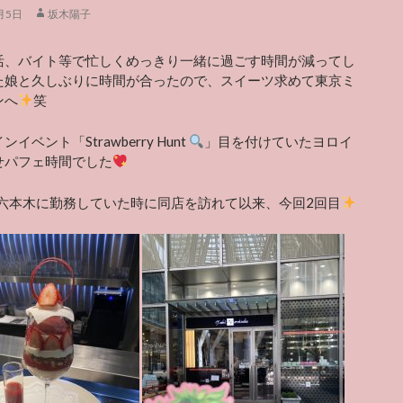
月5日
坂木陽子
活、バイト等で忙しくめっきり一緒に過ごす時間が減ってし
た娘と久しぶりに時間が合ったので、スイーツ求めて東京ミ
ンへ
笑
イベント「Strawberry Hunt
」目を付けていたヨロイ
せパフェ時間でした
に六本木に勤務していた時に同店を訪れて以来、今回2回目