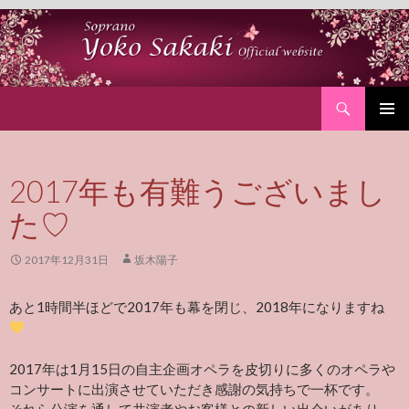
Search
SKIP
PRIMAR
TO
MENU
CONTENT
2017年も有難うございまし
た♡
2017年12月31日
坂木陽子
あと1時間半ほどで2017年も幕を閉じ、2018年になりますね
2017年は1月15日の自主企画オペラを皮切りに多くのオペラや
コンサートに出演させていただき感謝の気持ちで一杯です。