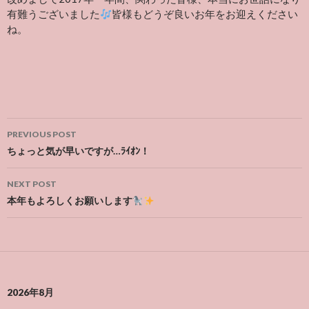
有難うございました
皆様もどうぞ良いお年をお迎えください
ね。
Post
PREVIOUS POST
navigation
ちょっと気が早いですが…ﾗｲｵﾝ！
NEXT POST
本年もよろしくお願いします
2026年8月