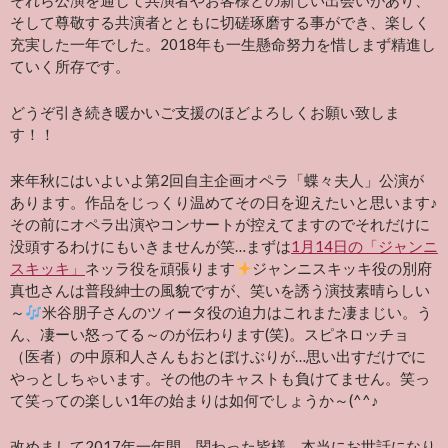
それら公演を通して共演者やお客様との新しい出会いがあり、
そして尊敬する共演者とともに切磋琢磨する事ができ、楽しく
充実した一年でした。2018年も一生懸命努力を惜しまず精進し
ていく所存です。
どうぞ引き続き暖かいご支援のほどよろしくお願い致しま
す！！
来年秋にはいよいよ第2回自主企画オペラ「蝶々夫人」公演が
あります。作品をじっくり温めてその日を迎えたいと思います♪
その前にオペラ出演やコンサートが控えてますのでそれだけに
没頭するわけにもいきませんが笑…まずは
1月14日の「ジャンニ
スキッキ」
ネッラ役を頑張ります
ジャンニスキッキ役の別府
真也さんは普段紳士の風貌ですが、笑いを誘う演技素晴らしい
～
米谷朋子さんのツィータ役の迫力はこれまた凄まじい。う
ん、凄ーい怒ってる～のが伝わります(笑)。スピネロッチョ
（医者）の中原和人さんもおとぼけぶりが…思い出すだけでに
やっとしちゃいます。その他のキャストも負けてません。笑っ
て笑っての楽しい1年の始まりは如何でしょうか～(^^♪
改めまして2017年一年間、関わった皆様、本当にお世話になり