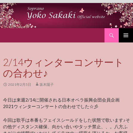
Search
SKIP
PRIMAR
TO
MENU
CONTENT
2/14ウィンターコンサート
の合わせ♪
2021年2月5日
坂木陽子
今日は来週2/14に開催される日本オペラ振興会団会員企画
2021ウィンターコンサートの合わせでした☆彡
今回は歌手は本番もフェイスシールドをした状態で歌います♪そ
の他ディスタンス確保、向かい合いやタッチ禁止、、。八方ふ