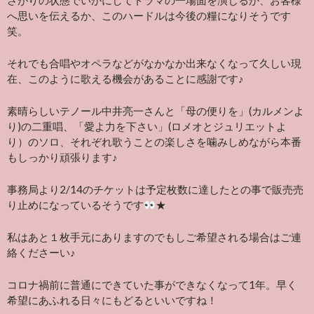
さがりの状態でいかにしてドラマの一場面を演じるか、お客様
へ思いを伝えるか、このハードルは今後の糧になりそうです
笑。
それでも合唱やオペラなどがなかなか出来なくなって久しい現
在、このように歌える機会があることに感謝です♪
素晴らしいテノール中井亮一さんと「母の便りを」(カルメンよ
り)の二重唱、「愛よ力を下さい」(ロメオとジュリエットよ
り）のソロ、それぞれ歌うことの楽しさを噛みしめながら本番
もしっかり頑張ります♪
事務局より2/14のチケットは予定枚数に達したとの事で販売売
り止めになっているそうです
★
私はあと１枚手元にありますのでもしご希望される場合はご連
絡くださーい♪
コロナ禍前に普通にできていた事ができなくなって1年。早く
希望にあふれる日々にもどるといいですね！