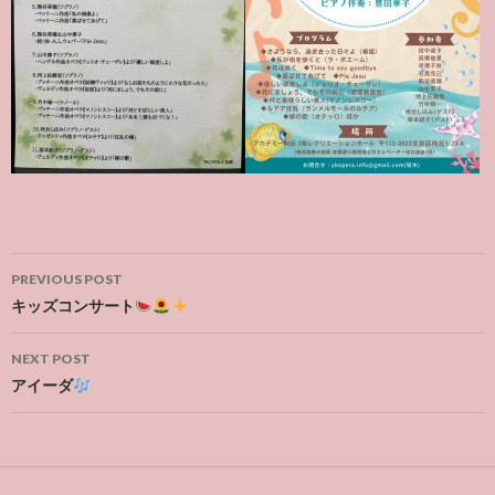
Post
PREVIOUS POST
navigation
キッズコンサート
NEXT POST
アイーダ