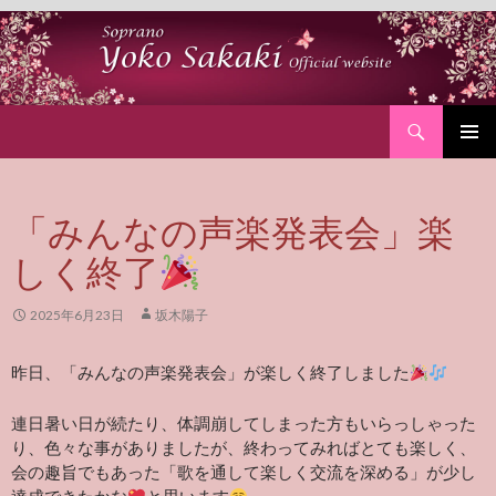
Search
SKIP
PRIMAR
TO
MENU
CONTENT
「みんなの声楽発表会」楽
しく終了
2025年6月23日
坂木陽子
昨日、「みんなの声楽発表会」が楽しく終了しました
連日暑い日が続たり、体調崩してしまった方もいらっしゃった
り、色々な事がありましたが、終わってみればとても楽しく、
会の趣旨でもあった「歌を通して楽しく交流を深める」が少し