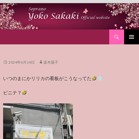
Search
SKIP
PRIMAR
TO
MENU
CONTENT
2024年6月14日
坂木陽子
いつのまにかリリカの看板がこうなってた
ビニテ？