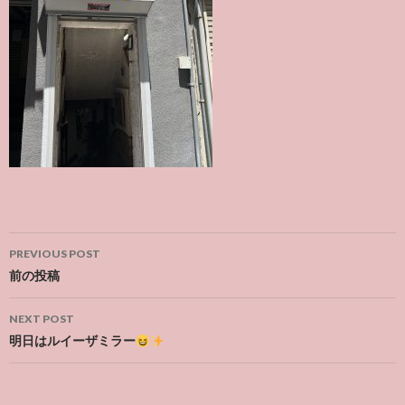
Post
PREVIOUS POST
navigation
前の投稿
NEXT POST
明日はルイーザミラー