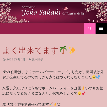
Search
SKIP
PRIMAR
TO
MENU
CONTENT
よく出来てます
2025年9月4日
坂木陽子
NY在住時は、よくホームパーティーしてましたが、帰国後は外
食が充実してるのでめっきり家ではやらなくなりました
来週、久しぶりにうちでホームパーティーを企画
いつもお世
話になってる皆さまになんとかお礼をしたくて
取り敢えず掃除頑張ってます
笑