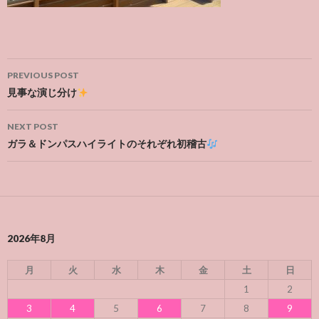
Post
PREVIOUS POST
navigation
見事な演じ分け
NEXT POST
ガラ＆ドンパスハイライトのそれぞれ初稽古
2026年8月
月
火
水
木
金
土
日
1
2
3
4
5
6
7
8
9