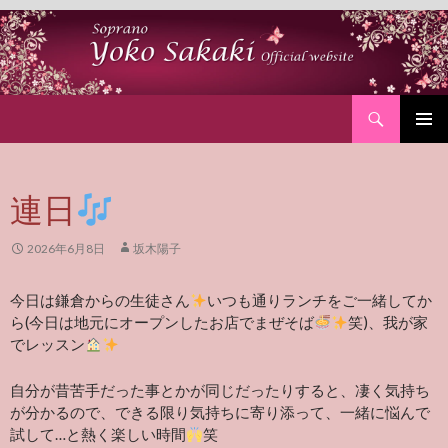
Search
SKIP
PRIMAR
TO
MENU
CONTENT
連日
2026年6月8日
坂木陽子
今日は鎌倉からの生徒さん
いつも通りランチをご一緒してか
ら(今日は地元にオープンしたお店でまぜそば
笑)、我が家
でレッスン
自分が昔苦手だった事とかが同じだったりすると、凄く気持ち
が分かるので、できる限り気持ちに寄り添って、一緒に悩んで
試して…と熱く楽しい時間
笑