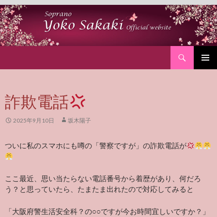
Search
SKIP
PRIMAR
TO
MENU
CONTENT
詐欺電話
2025年9月10日
坂木陽子
ついに私のスマホにも噂の「警察ですが」の詐欺電話が
ここ最近、思い当たらない電話番号から着歴があり、何だろ
う？と思っていたら、たまたま出れたので対応してみると
「大阪府警生活安全科？の○○ですが今お時間宜しいですか？」