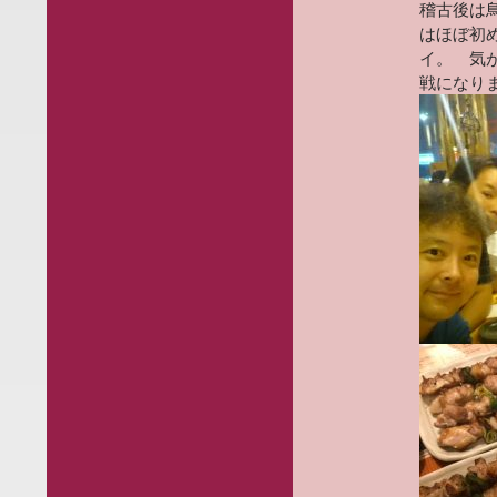
稽古後は
はほぼ初
イ。 気
戦になり