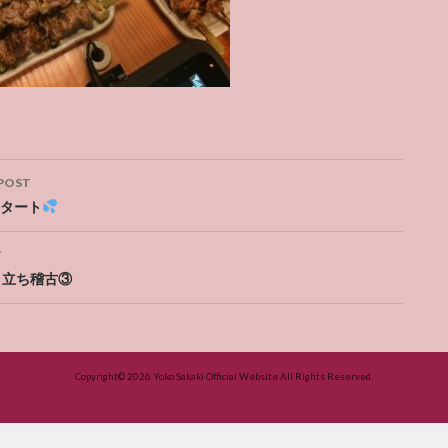
POST
ation
タート
T
立ち稽古③
Copyright© 2026
Yoko Sakaki Official Website
All Rights Reserved.