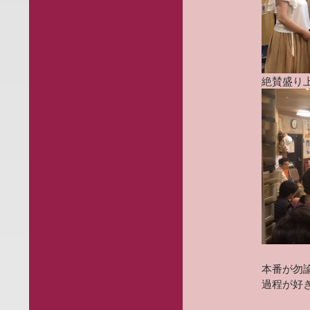
絶賛盛り上
本番が勿
過程が好