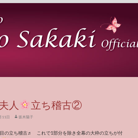
夫人
立ち稽古②
月11日
坂木陽子
回目の立ち稽古♬ これで1部分を除き全幕の大枠の立ちが付