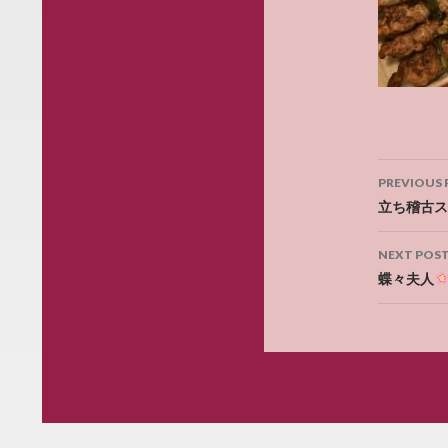
Post
PREVIOUS 
navig
立ち稽古ス
NEXT POS
蝶々夫人