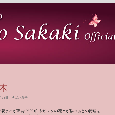
木
月18日
坂木陽子
花水木が満開(*^^*)白やピンクの花々が桜のあとの街路を