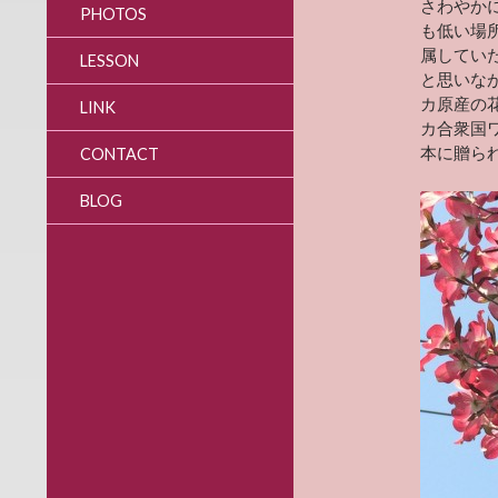
さわやか
PHOTOS
も低い場
属してい
LESSON
と思いな
カ原産の
LINK
カ合衆国
本に贈ら
CONTACT
BLOG