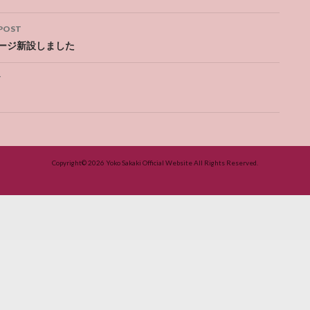
POST
ation
ページ新設しました
T
Copyright© 2026
Yoko Sakaki Official Website
All Rights Reserved.