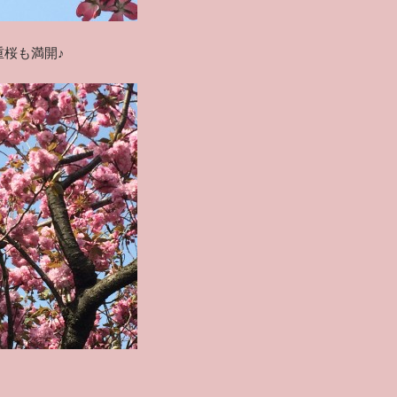
重桜も満開♪