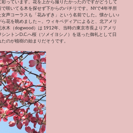
に彩っています。花を上から撮りたかったのですがどうして
所で咲いてる木を探せず下からのパチリです。NYで4年半所
た女声コーラスも「花みずき」という名前でした。懐かしい♪
がら花を眺めました～。ウィキペディアによると、北アメリ
花水木（
dogwood
）は 1912年、当時の東京市長よりアメリ
ワシントンD.C.へ桜（ソメイヨシノ）を送った御礼として日
れたのが植樹の始まりだそうです。