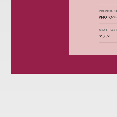
Post
PREVIOUS 
navig
PHOTO
NEXT POS
マノン