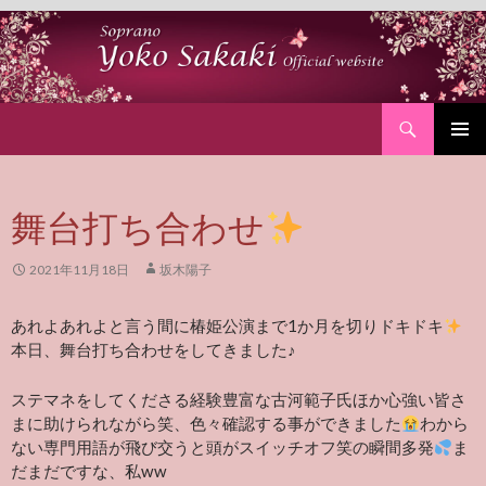
Search
SKIP
PRIMAR
TO
MENU
CONTENT
舞台打ち合わせ
2021年11月18日
坂木陽子
あれよあれよと言う間に椿姫公演まで1か月を切りドキドキ
本日、舞台打ち合わせをしてきました♪
ステマネをしてくださる経験豊富な古河範子氏ほか心強い皆さ
まに助けられながら笑、色々確認する事ができました
わから
ない専門用語が飛び交うと頭がスイッチオフ笑の瞬間多発
ま
だまだですな、私ww