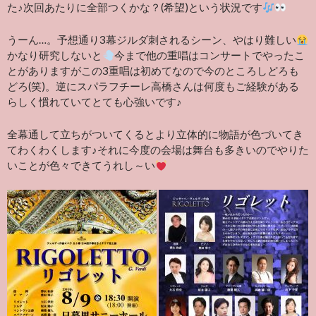
た♪次回あたりに全部つくかな？(希望)という状況です
うーん…。予想通り3幕ジルダ刺されるシーン、やはり難しい
かなり研究しないと
今まで他の重唱はコンサートでやったこ
とがありますがこの3重唱は初めてなので今のところしどろも
どろ(笑)。逆にスパラフチーレ高橋さんは何度もご経験がある
らしく慣れていてとても心強いです♪
全幕通して立ちがついてくるとより立体的に物語が色づいてき
てわくわくします♪それに今度の会場は舞台も多きいのでやりた
いことが色々できてうれし～い