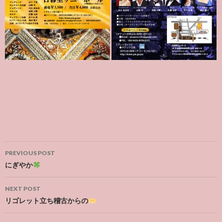
Post
PREVIOUS POST
navigation
にぎやか
NEXT POST
リゴレット立ち稽古からの