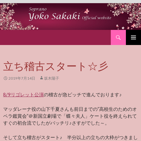
Search
SKIP
PRIMAR
TO
MENU
CONTENT
立ち稽古スタート☆彡
2019年7月14日
坂木陽子
8/9リゴレット公演
の稽古が急ピッチで進んでおります♪
マッダレーナ役の山下千夏さんも前日までの”高校生のためのオ
ペラ鑑賞会”＠新国立劇場で「蝶々夫人」ケート役を終えられて
すぐの初合流でしたがバッチリ♪さすがでした～。
そして立ち稽古がスタート♪ 半分以上の立ちの大枠がつきまし