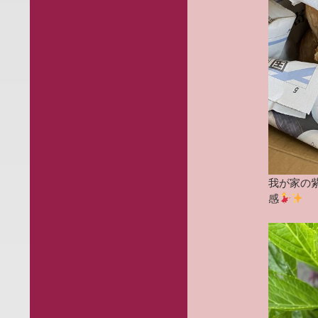
我が家の
感