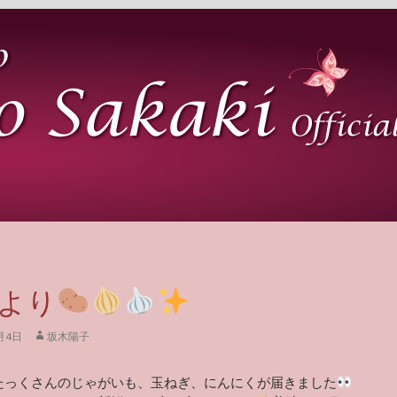
より
月4日
坂木陽子
たっくさんのじゃがいも、玉ねぎ、にんにくが届きました