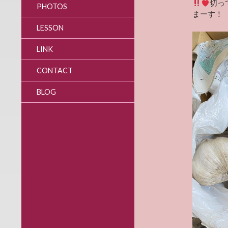
切っ
PHOTOS
まーす！
LESSON
LINK
CONTACT
BLOG