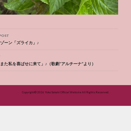
POST
ation
ゾーン「ズライカ」♪
T
また私を喜ばせに来て」♪（歌劇”アルチーナ”より）
Copyright© 2026
Yoko Sakaki Official Website
All Rights Reserved.