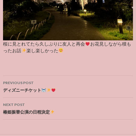
桜に見とれてたら久しぶりに友人と再会
お花見しながら積も
ったお話
楽し楽しかった
Post
PREVIOUS POST
navigation
ディズニーチケット
NEXT POST
椿姫振替公演の日程決定