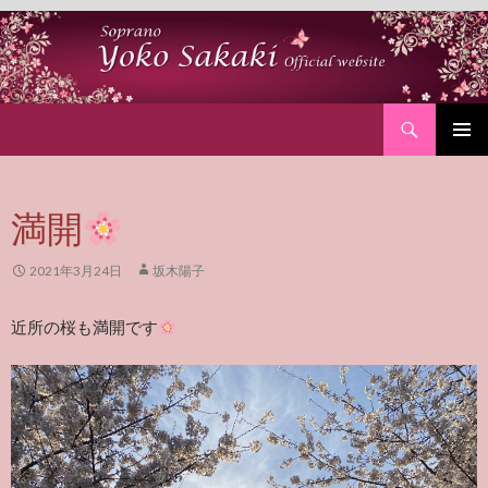
Search
SKIP
PRIMAR
TO
MENU
CONTENT
満開
2021年3月24日
坂木陽子
近所の桜も満開です