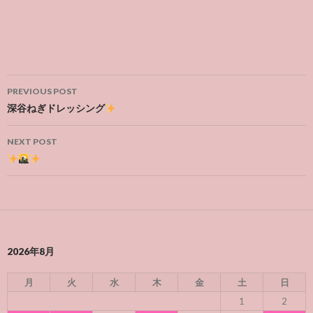
Post
PREVIOUS POST
navigation
深谷ねぎドレッシング
NEXT POST
2026年8月
月
火
水
木
金
土
日
1
2