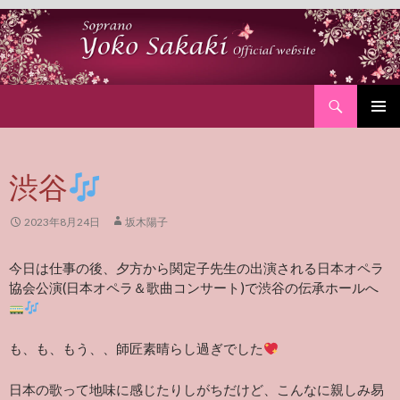
Search
SKIP
PRIMAR
TO
MENU
CONTENT
渋谷
2023年8月24日
坂木陽子
今日は仕事の後、夕方から関定子先生の出演される日本オペラ
協会公演(日本オペラ＆歌曲コンサート)で渋谷の伝承ホールへ
も、も、もう、、師匠素晴らし過ぎでした
日本の歌って地味に感じたりしがちだけど、こんなに親しみ易