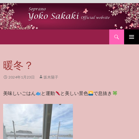
Search
SKIP
PRIMAR
TO
MENU
CONTENT
暖冬？
2024年1月23日
坂木陽子
美味しいごはん
と運動
と美しい景色
で息抜き