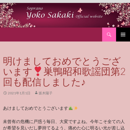
Search
SKIP
PRIMAR
TO
MENU
CONTENT
明けましておめでとうござ
います
巣鴨昭和歌謡団第2
回も配信しました♪
2021年1月1日
坂木陽子
あけましておめでとうございます
未曾有の危機に戸惑う毎日、大変ですよね。今年こそ全ての人
が希望を見いだし夢持てるよう、痛めた心に明るい光が差し込