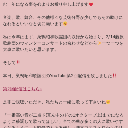
む一年になる事を心よりお祈り申し上げます
音楽、歌、舞台、その他様々な芸術分野が少しでもその助けに
なれるといいなと切に願います
私は今年はまず、巣鴨昭和歌謡団の収録から始まり、2/14藤原
歌劇団のウィンターコンサートの合わせなどから
一つ一つを
大事に歌いたいと思います。
そして
本日、巣鴨昭和歌謡団のYouTube第2回配信を致しました
第2回配信はこちら♪
是非ご視聴いただき、私たちと一緒に歌って下さいね
「一番高い音が二点ド(真ん中のドの1オクターブ上)までになる
ように移調して歌ってほしい」全ての曲が多くの人に歌いやす
くなるように、と監修でもある優しい澤木マエストロからのリ