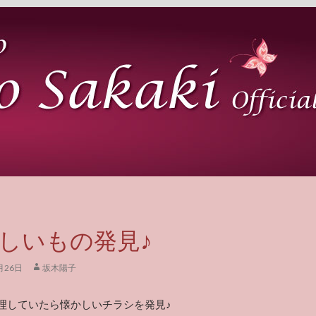
しいもの発見♪
月26日
坂木陽子
整理していたら懐かしいチラシを発見♪