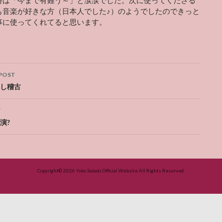
も音楽が好きな方（日本人でした♪）のようでしたのできっと
事に使ってくれてると思います。
POST
ation
し稽古
T
演?
Copyright© 2026
Yoko Sakaki Official Website
All Rights Reserved.