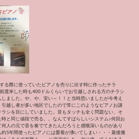
国する際に使っていたピアノを売りに出す時に作ったチラ
年前渡米した時も400ドルくらいでお引越しされる方のチラシ
入しました。や、や、安い～！！と当時思いましたが今考え
。引越し者が多い地区でしたので常にこのようなピアノお譲
チラシを目にしていました。音もタッチも全く問題ない、そ
た時と同じ値段で売る。。なんてすばらしいシステム♪何回お
て何人の元で音を奏でてきたんだろうと感慨深いものがあり
も約5年間使ったピアノには愛着が沸いてしまい・・・最後搬
時は「今まで有難う～」と涙涙でした。次に使ってくださる