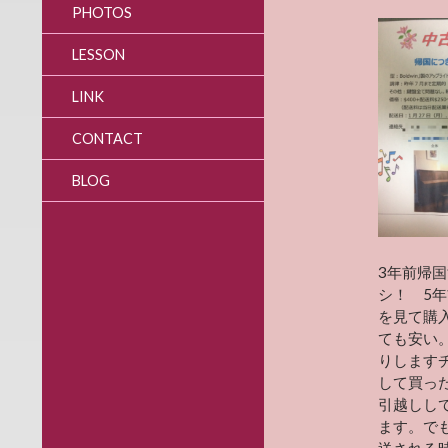
PHOTOS
LESSON
LINK
CONTACT
BLOG
3年前帰
シ！ 5
を見て購
ても安い
りします
して買っ
引越しし
ます。で
送される