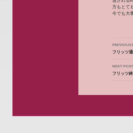
方もとて
今でも大
Post
PREVIOUS 
navig
フリッツ通
NEXT POS
フリッツ終