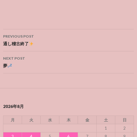
Post
PREVIOUS POST
navigation
通し稽古終了
NEXT POST
夢
2026年8月
月
火
水
木
金
土
日
1
2
3
4
5
6
7
8
9