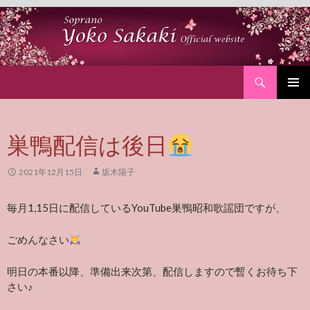
Search
SKIP
PRIMAR
TO
MENU
CONTENT
巣鴨配信は後日
2021年12月15日
坂木陽子
毎月1,15日に配信しているYouTube巣鴨昭和歌謡団ですが、
ごめんなさい
明日の本番以降、準備出来次第、配信しますので暫くお待ち下
さい♪