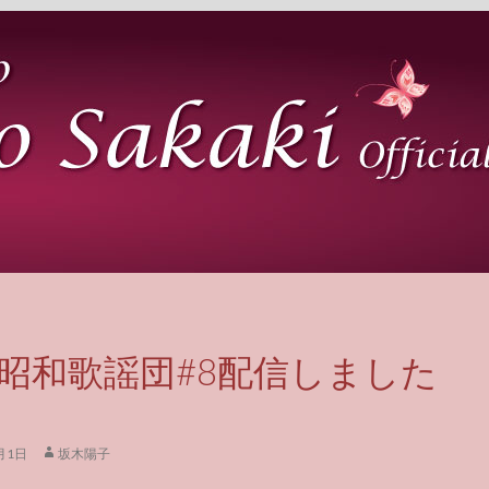
昭和歌謡団#8配信しました
月1日
坂木陽子