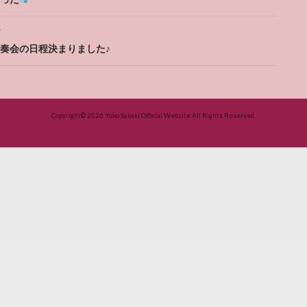
ation
T
奏会の日程決まりました♪
Copyright© 2026
Yoko Sakaki Official Website
All Rights Reserved.