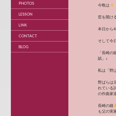
PHOTOS
今晩は
LESSON
窓を開け
LINK
本日から4
CONTACT
そして今
BLOG
「長崎の
賦」♪
私は「野
野ばらは
れている
の作曲家
長崎の鐘
も父の実