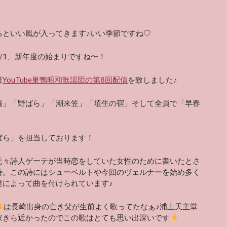
るといい風が入ってきます♪いい季節ですね♡
/1、新年度の始まりですね〜！
日
YouTube巣鴨昭和歌謡団の第8回配信
を致しました♪
鐘」「野ばら」「潮来笠」「埴生の宿」そして全員で「早春
ばら」を担当しております！
元々詩人ゲーテが当時恋をしていた女性のために書いたとさ
詩。この詩にはシューベルトや今回のヴェルナーを始め多く
達によって曲を付けられています♪
は長崎出身の亡き父が生前よく歌ってたなぁ♪浦上天主堂
家きら近かったのでこの歌はとても思い出深いです