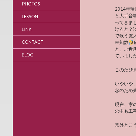
PHOTOS
2014
と大手音
LESSON
ってきま
けると？
LINK
で歌う友
CONTACT
未知数
と、ご近
BLOG
ていまし
このたび
いやいや
念のため
現在、家
の中も工
意外とこう