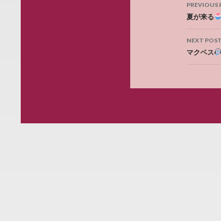
Post
PREVIOUS 
navig
夏が来る
NEXT POS
マクベス