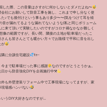
年帰国した際、この音量はさすがに何かしないとダメだよね〜
響会社にお願いして防音工事を施し、これまで申し分なく使
した♪でも後付けという事もあり多少〜〜(気をつけて耳を傾
)の音が漏れてるような漏れてないような(私と同じボリューム
人に来て頂いて実験したいのですがコロナ禍なかなか難しく
)想像の範囲ですが。長い間、隣接の土地が駐車場だったこ
所さんも皆さんとても暖かい方々でお陰様で平和に音を出し
たが
真隣に分譲住宅建設
ｷｬｰ
、今まで駐車場だった事に感謝
なのですがとうとうかぁ。
先日から防音強化DIYを企画施行中⚒
の外も外壁塗装リフォーム中で工事現場になってますが、家
事現場感ハンパない
いうDIY大好きなのですが…