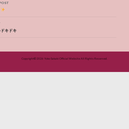
POST
ation
T
ドキドキ
Copyright© 2026
Yoko Sakaki Official Website
All Rights Reserved.