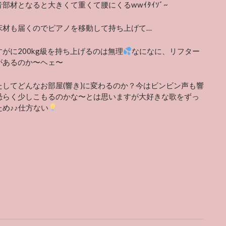
部材となると大きくて重くて腰にくるwwｲﾀｲｿﾞ~
床材も届くのでピアノを移動して持ち上げて…
がに200kg級を持ち上げるのは無理
なになに、リフター
があるのか〜ヘェ〜
たしてどんなお部屋(響き)に変わるのか？今はビンビン声も響
恐らく少しこもるのかな〜とは思いますが大好きな歌をずっ
め♪♪仕方ない