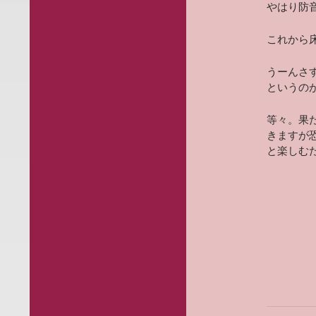
やはり防音
これから
うーんさす
というの
等々。果
きますが
と楽しむた