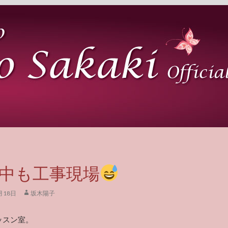
中も工事現場
月18日
坂木陽子
ッスン室。