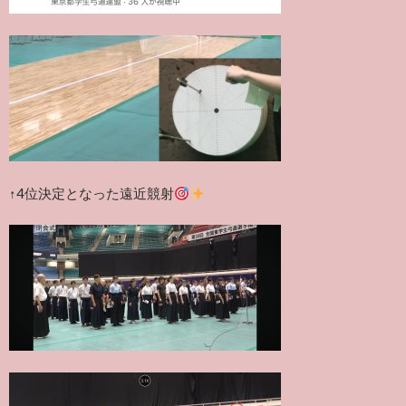
↑4位決定となった遠近競射