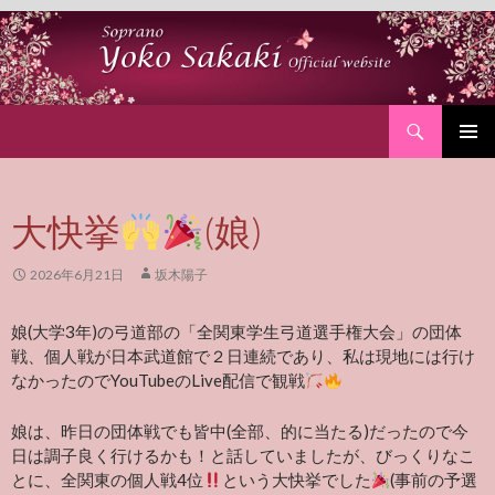
Search
SKIP
PRIMAR
TO
MENU
CONTENT
大快挙
(娘)
2026年6月21日
坂木陽子
娘(大学3年)の弓道部の「全関東学生弓道選手権大会」の団体
戦、個人戦が日本武道館で２日連続であり、私は現地には行け
なかったのでYouTubeのLive配信で観戦
娘は、昨日の団体戦でも皆中(全部、的に当たる)だったので今
日は調子良く行けるかも！と話していましたが、びっくりなこ
とに、全関東の個人戦4位
という大快挙でした
(事前の予選