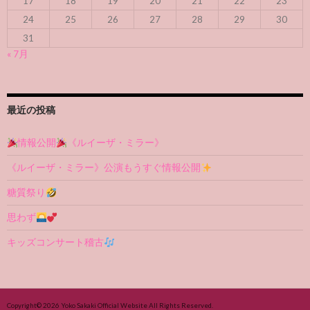
17
18
19
20
21
22
23
24
25
26
27
28
29
30
31
« 7月
最近の投稿
情報公開
《ルイーザ・ミラー》
《ルイーザ・ミラー》公演もうすぐ情報公開
糖質祭り
思わず
キッズコンサート稽古
Copyright© 2026
Yoko Sakaki Official Website
All Rights Reserved.