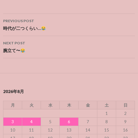
Post
PREVIOUS POST
navigation
時代が二つくらい…
NEXT POST
腕立て〜
2026年8月
月
火
水
木
金
土
日
1
2
3
4
5
6
7
8
9
10
11
12
13
14
15
16