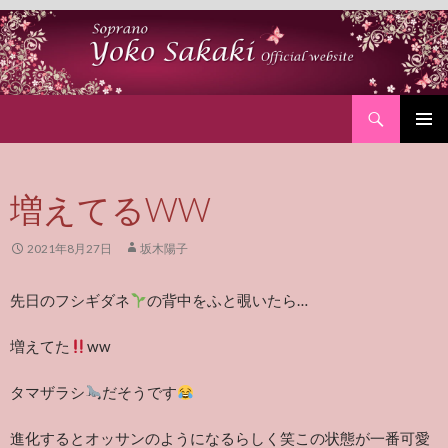
Search
SKIP
PRIMAR
TO
MENU
CONTENT
増えてるWW
2021年8月27日
坂木陽子
先日のフシギダネ
の背中をふと覗いたら…
増えてた
ww
タマザラシ
だそうです
進化するとオッサンのようになるらしく笑この状態が一番可愛