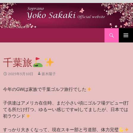
Search
SKIP
PRIMAR
TO
MENU
CONTENT
千葉旅
2025年5月10日
坂木陽子
今年のGWは家族で千葉ゴルフ旅行でした
子供達はアメリカ在住時、まだ小さい頃にゴルフ場デビュー(打
てる所だけ打つ、ゆるーい感じですw)してましたが、日本では
初ラウンド
すっかり大きくなって、現在スキー部と弓道部、体力完璧