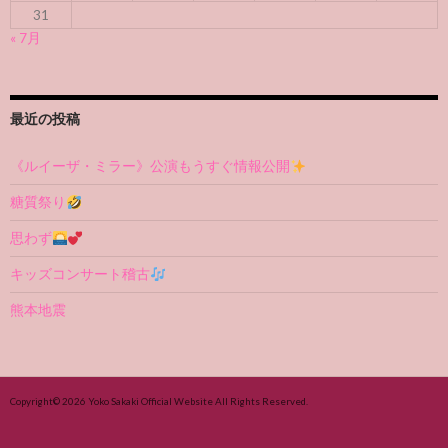
31
« 7月
最近の投稿
《ルイーザ・ミラー》公演もうすぐ情報公開
糖質祭り
思わず
キッズコンサート稽古
熊本地震
Copyright© 2026
Yoko Sakaki Official Website
All Rights Reserved.