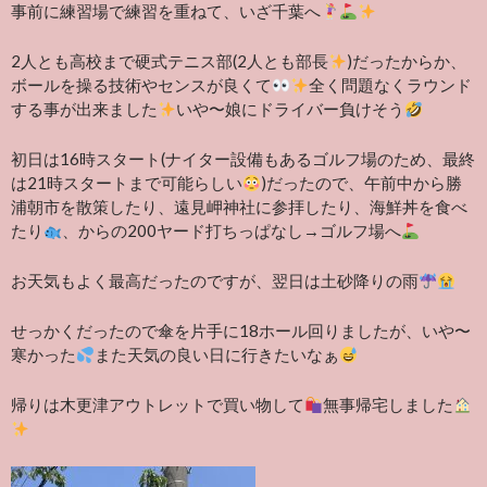
事前に練習場で練習を重ねて、いざ千葉へ
2人とも高校まで硬式テニス部(2人とも部長
)だったからか、
ボールを操る技術やセンスが良くて
全く問題なくラウンド
する事が出来ました
いや〜娘にドライバー負けそう
初日は16時スタート(ナイター設備もあるゴルフ場のため、最終
は21時スタートまで可能らしい
)だったので、午前中から勝
浦朝市を散策したり、遠見岬神社に参拝したり、海鮮丼を食べ
たり
、からの200ヤード打ちっぱなし→ゴルフ場へ
お天気もよく最高だったのですが、翌日は土砂降りの雨
せっかくだったので傘を片手に18ホール回りましたが、いや〜
寒かった
また天気の良い日に行きたいなぁ
帰りは木更津アウトレットで買い物して
無事帰宅しました