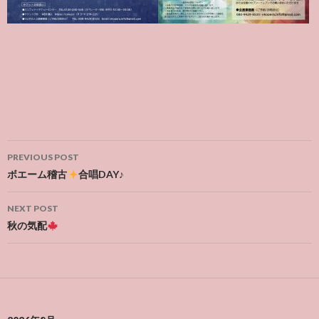
Post
PREVIOUS POST
navigation
ボエーム稽古
合唱DAY♪
NEXT POST
秋の気配