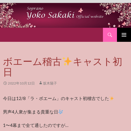
Search
SKIP
PRIMAR
TO
MENU
CONTENT
ボエーム稽古
キャスト初
日
2022年10月12日
坂木陽子
今日は12/8「ラ・ボエーム」のキャスト初稽古でした
男声4人衆が集まる貴重な日
1〜4幕まで全て通したのですが…