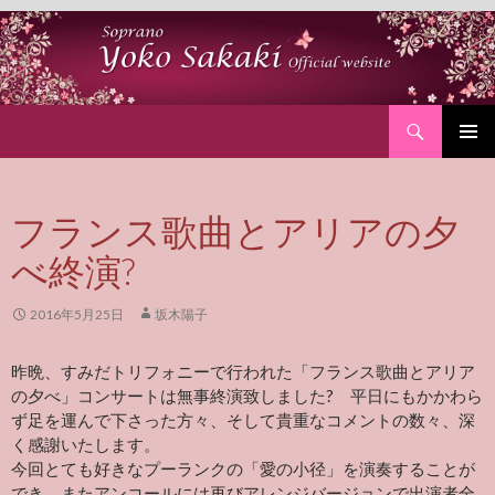
Search
SKIP
PRIMAR
TO
MENU
CONTENT
フランス歌曲とアリアの夕
べ終演?
2016年5月25日
坂木陽子
昨晩、すみだトリフォニーで行われた「フランス歌曲とアリア
の夕べ」コンサートは無事終演致しました? 平日にもかかわら
ず足を運んで下さった方々、そして貴重なコメントの数々、深
く感謝いたします。
今回とても好きなプーランクの「愛の小径」を演奏することが
でき、またアンコールには再びアレンジバージョンで出演者全