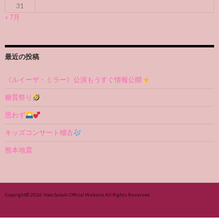
31
« 7月
最近の投稿
《ルイーザ・ミラー》公演もうすぐ情報公開
糖質祭り
思わず
キッズコンサート稽古
熊本地震
Copyright© 2026
Yoko Sakaki Official Website
All Rights Reserved.