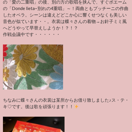
の「愛の二重唱」の後、別の方の歌唱を挟んで、すぐボエーム
の「Donde lieta~別れの4重唱」～！両曲ともプッチーニの作曲
したオペラ。シーンは違えどどこか心に響くせつなくも美しい
音色が似ています・・。衣裳は蝶々さんの着物→お針子ミミ風
へどうやって早替えしようか！？！？
作戦会議中です・・・・・・
ちなみに蝶々さんの衣裳は某所からお借り致しました♪ス・テ・
キ♡です。後は歌を頑張ります！！