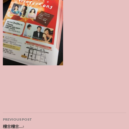
Post
PREVIOUS POST
navigation
稽古稽古…♪