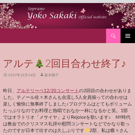
Search
SKIP
PRIMAR
TO
MENU
CONTENT
アルテ
2回目合わせ終了♪
2017年12月14日
坂木陽子
昨日、
アルテリーベ12/20コンサート
の2回目の合わせがありま
した。テノール佐々木さんも合流し5人全員揃っての合わせは
楽しく愉快に無事終了しました♪プログラムはとてもボリューム
たっぷりなのでお料理と熱唱でおなか一杯になるかと笑。1部
ではオラトリオ「メサイヤ」よりRejoiceを歌います♪ NY時代
は教会でのクリスマス礼拝や慰問コンサートなどでかなり歌っ
たのですが日本で出すのは久しぶりです
2部、私は蝶々さん