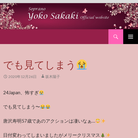
Search
SKIP
PRIMAR
TO
MENU
CONTENT
でも見てしまう
2020年12月26日
坂木陽子
24Japan、怖すぎ
でも見てしまう〜
唐沢寿明57歳であのアクションは凄いなぁ…
日付変わってしまいましたがメリークリスマス