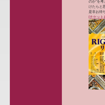
のか”を
けたらと
是非お待ちし
(チケット