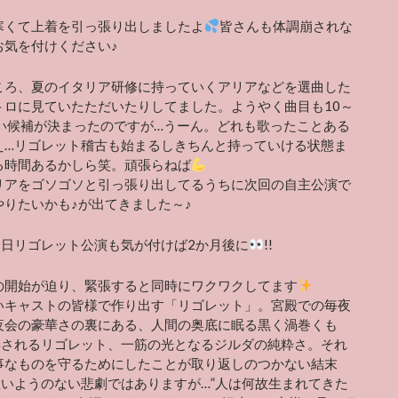
寒くて上着を引っ張り出しましたよ
皆さんも体調崩されな
お気を付けください♪
ころ、夏のイタリア研修に持っていくアリアなどを選曲した
トロに見ていたただいたりしてました。ようやく曲目も10～
らい候補が決まったのですが…うーん。どれも歌ったことある
え…リゴレット稽古も始まるしきちんと持っていける状態ま
る時間あるかしら笑。頑張らねば
リアをゴソゴソと引っ張り出してるうちに次回の自主公演で
やりたいかも♪が出てきました～♪
9日リゴレット公演も気が付けば2か月後に
!!
の開始が迫り、緊張すると同時にワクワクしてます
いキャストの皆様で作り出す「リゴレット」。宮殿での毎夜
夜会の豪華さの裏にある、人間の奥底に眠る黒く渦巻くも
弄されるリゴレット、一筋の光となるジルダの純粋さ。それ
事なものを守るためにしたことが取り返しのつかない結末
救いようのない悲劇ではありますが…”人は何故生まれてきた