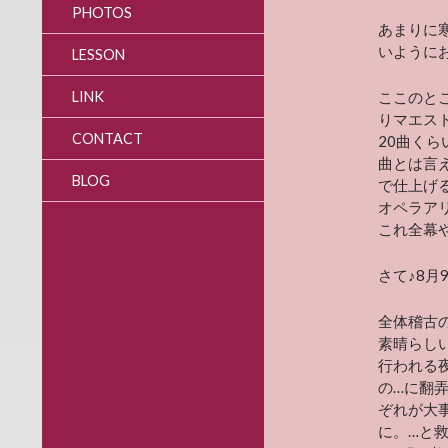
PHOTOS
あまりに
いように
LESSON
LINK
ここのと
りマエス
CONTACT
20曲く
曲とは言
BLOG
で仕上げ
オペラア
これ全幕
さて♪8月
全体稽古
素晴らし
行われる
の…に翻
ぞれが大
に。…と