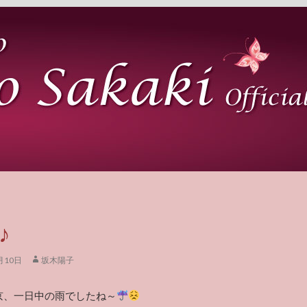
♪
月10日
坂木陽子
京、一日中の雨でしたね～