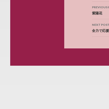
Post
PREVIOUS 
navig
紫陽花
NEXT POS
全力で応援