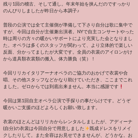
残り1回の稽古、そして通し。年末年始を挟んだのですっかり
のんびりしましたが昨日から本調子♪
普段の公演では全て主催側が準備して下さり自分は歌に集中で
すが、今回は自分が主催兼出演者。NYで自主コンサートやった
時は周りの方々の暖かいサポートにより充実した会となりまし
た。オペラは多くのスタッフが関わって、より立体的で楽しい
反面、分かってましたが大変です。全員の衣裳のアイロンがけ
から道具類衣裳類の搬入。体力勝負（笑）！
今回リリカイタリアーナオペラのご協力のおかげで衣裳や合
唱、その他スタッフなどかなり助けていただき、ここまでこれ
ました。ゼロからでは到底出来ません。本当に感謝です
今回は第1回自主オペラ公演で手探りの事だらけです。どうぞ
暖かいご支援のほどよろしくお願い致します。
衣裳のほとんどはリリカからレンタルしましたが、アディーナ
(自分)の衣裳は今回自分で用意しました
既成ドレスをリメイ
クしたりして。また全容はお見せできませんが、どうかな。お