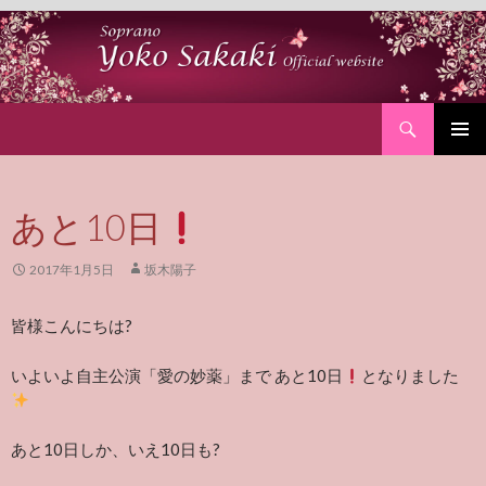
Search
SKIP
PRIMAR
TO
MENU
CONTENT
あと10日
2017年1月5日
坂木陽子
皆様こんにちは?
いよいよ自主公演「愛の妙薬」まで あと10日
となりました
あと10日しか、いえ10日も?