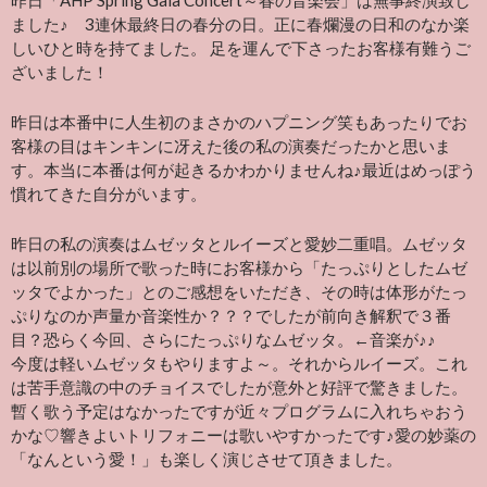
昨日「AHP Spring Gala Concert～春の音楽会」は無事終演致し
ました♪ 3連休最終日の春分の日。正に春爛漫の日和のなか楽
しいひと時を持てました。 足を運んで下さったお客様有難うご
ざいました！
昨日は本番中に人生初のまさかのハプニング笑もあったりでお
客様の目はキンキンに冴えた後の私の演奏だったかと思いま
す。本当に本番は何が起きるかわかりませんね♪最近はめっぽう
慣れてきた自分がいます。
昨日の私の演奏はムゼッタとルイーズと愛妙二重唱。ムゼッタ
は以前別の場所で歌った時にお客様から「たっぷりとしたムゼ
ッタでよかった」とのご感想をいただき、その時は体形がたっ
ぷりなのか声量か音楽性か？？？でしたが前向き解釈で３番
目？恐らく今回、さらにたっぷりなムゼッタ。←音楽が♪♪
今度は軽いムゼッタもやりますよ～。それからルイーズ。これ
は苦手意識の中のチョイスでしたが意外と好評で驚きました。
暫く歌う予定はなかったですが近々プログラムに入れちゃおう
かな♡響きよいトリフォニーは歌いやすかったです♪愛の妙薬の
「なんという愛！」も楽しく演じさせて頂きました。