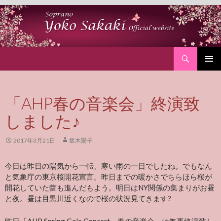
Search
SKIP
PRIMAR
TO
MENU
CONTENT
「AHP春の音楽会」終演致
しました♪
2017年3月21日
坂木陽子
今日は昨日の陽気から一転、寒い雨の一日でしたね。でもなん
と気象庁の東京桜開花宣言。昨日までの暖かさでちらほら桜が
開花していた蕾も進んだもよう。明日はNY関係の集まりがお昼
と夜。昼は目黒川近くなので桜の状況見てきます?