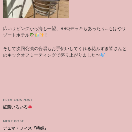
広いリビングから海も一望、BBQデッキもあったり…もはやリ
ゾートホテル
‼︎
そして次回公演の合唱もお手伝いしてくれる花みずき皆さんと
のキックオフミーティングで盛り上がりました
〜
Post
PREVIOUS POST
navigation
紅葉いろいろ
NEXT POST
デュマ・フィス『椿姫』