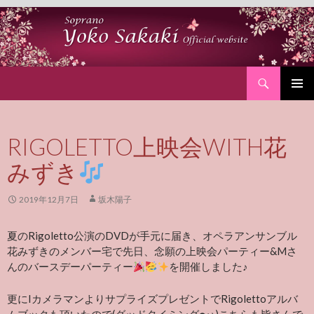
Search
SKIP
PRIMAR
TO
MENU
CONTENT
RIGOLETTO上映会WITH花
みずき
2019年12月7日
坂木陽子
夏のRigoletto公演のDVDが手元に届き、オペラアンサンブル
花みずきのメンバー宅で先日、念願の上映会パーティー&Mさ
んのバースデーパーティー
を開催しました♪
更にIカメラマンよりサプライズプレゼントでRigolettoアルバ