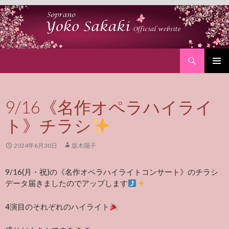
Search
SKIP
PRIMAR
TO
MENU
CONTENT
9/16《名作オペラハイライ
ト》チラシ
2024年6月30日
坂木陽子
9/16(月・祝)の《名作オペラハイライトコンサート》のチラシ
データ届きましたのでアップします
4演目のそれぞれのハイライト