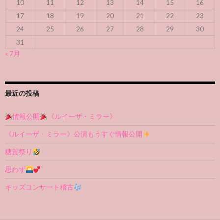
10
11
12
13
14
15
16
17
18
19
20
21
22
23
24
25
26
27
28
29
30
31
« 7月
最近の投稿
情報公開
《ルイーザ・ミラー》
《ルイーザ・ミラー》公演もうすぐ情報公開
糖質祭り
思わず
キッズコンサート稽古