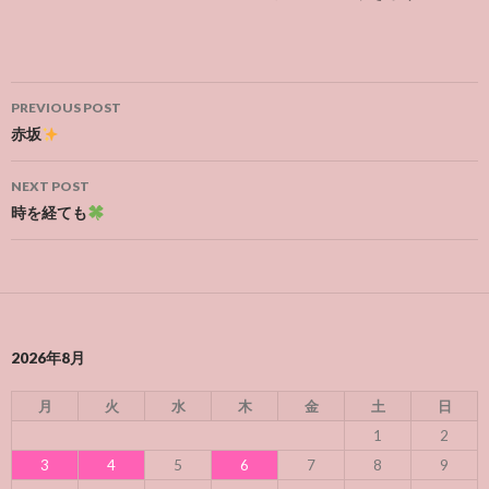
Post
PREVIOUS POST
navigation
赤坂
NEXT POST
時を経ても
2026年8月
月
火
水
木
金
土
日
1
2
3
4
5
6
7
8
9