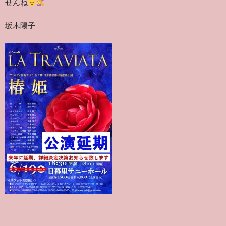
せんね
坂木陽子