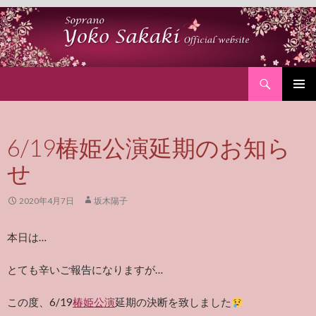
Search
SKIP
PRIMAR
TO
MENU
CONTENT
6/19椿姫公演延期のお知ら
せ
2020年4月7日
坂木陽子
本日は…
とても辛いご報告になりますが…
この度、6/19
椿姫公演
延期の決断を致しました