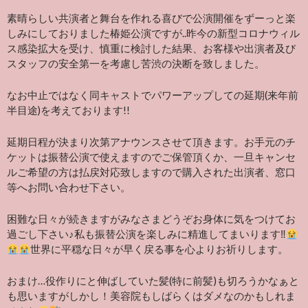
素晴らしい共演者と舞台を作れる喜びで公演開催をずーっと楽
しみにしておりました椿姫公演ですが..昨今の新型コロナウィル
ス感染拡大を受け、慎重に検討した結果、お客様や出演者及び
スタッフの安全第一を考慮し苦渋の決断を致しました。
なお中止ではなく同キャストでパワーアップしての延期
(
来年前
半目途
)
を考えております
!!
延期日程が決まり次第アナウンスさせて頂きます。お手元のチ
ケットは振替公演で使えますのでご保管頂くか、一旦キャンセ
ルご希望の方は払戻対応致しますので購入された出演者、窓口
等へお問い合わせ下さい。
困難な日々が続きますがみなさまどうぞお身体に気をつけてお
過ごし下さい♪私も振替公演を楽しみに精進してまいります‼︎
世界に平穏な日々が早く戻る事を心よりお祈りします。
おまけ…役作りにと伸ばしていた髪(特に前髪)も切ろうかなぁと
も思いますがしかし！美容院もしばらくはダメなのかもしれま