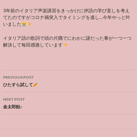
3
年前のイタリア声楽講習をきっかけに伊語の学び直しを考え
てたのですがコロナ禍突入でタイミングを逃し
…
今年やっと叶
いました
イタリア語の歌詞で頭の片隅でにわかに謎だった事が一つ一つ
解決して毎回感激しています
Post
PREVIOUS POST
navigation
ひたすら試して
NEXT POST
金太郎飴♪