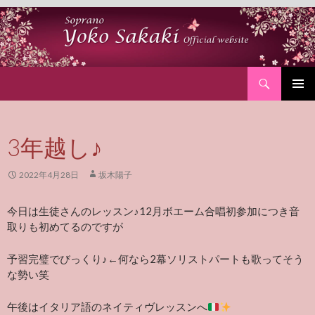
Search
SKIP
PRIMAR
TO
MENU
CONTENT
3年越し♪
2022年4月28日
坂木陽子
今日は生徒さんのレッスン♪12月ボエーム合唱初参加につき音
取りも初めてるのですが
予習完璧でびっくり♪
←何なら2幕
ソリストパートも歌ってそう
な勢い笑
午後はイタリア語のネイティヴレッスンへ