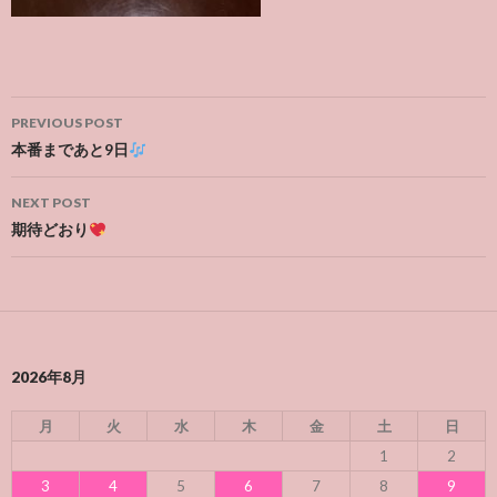
Post
PREVIOUS POST
navigation
本番まであと9日
NEXT POST
期待どおり
2026年8月
月
火
水
木
金
土
日
1
2
3
4
5
6
7
8
9