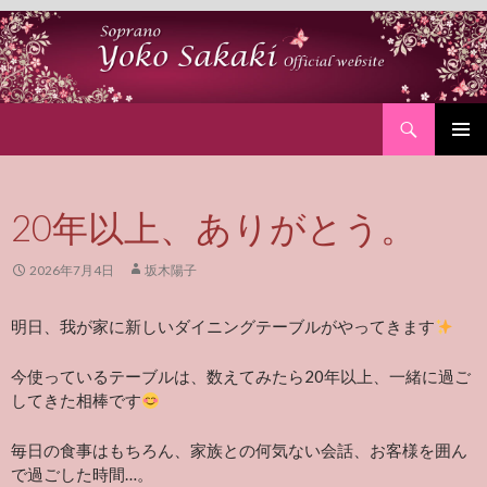
Search
SKIP
PRIMAR
TO
MENU
CONTENT
20年以上、ありがとう。
2026年7月4日
坂木陽子
明日、我が家に新しいダイニングテーブルがやってきます
今使っているテーブルは、数えてみたら20年以上、一緒に過ご
してきた相棒です
毎日の食事はもちろん、家族との何気ない会話、お客様を囲ん
で過ごした時間…。