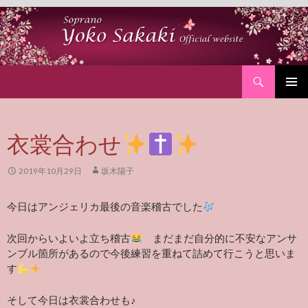
Search
SKIP
PRIMAR
TO
MENU
CONTENT
衣裳合わせ
2019年10月29日
坂木陽子
今日はアンジェリカ最後の音楽稽古でした
次回からいよいよ立ち稽古
まだまだ自分的に不安なアンサ
ンブル箇所があるので今後練習を重ねて詰めて行こうと思いま
す
そして今日は衣裳合わせも♪