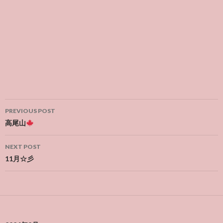
Post
PREVIOUS POST
navigation
高尾山
NEXT POST
11月☆彡