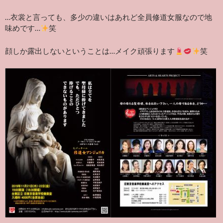
…衣裳と言っても、多少の違いはあれど全員修道女服なので地
味めです…
笑
顔しか露出しないということは…メイク頑張ります
笑