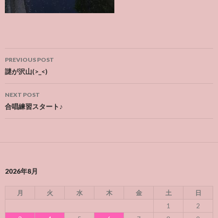
Post
PREVIOUS POST
navigation
謎が沢山(>_<)
NEXT POST
合唱練習スタート♪
2026年8月
月
火
水
木
金
土
日
1
2