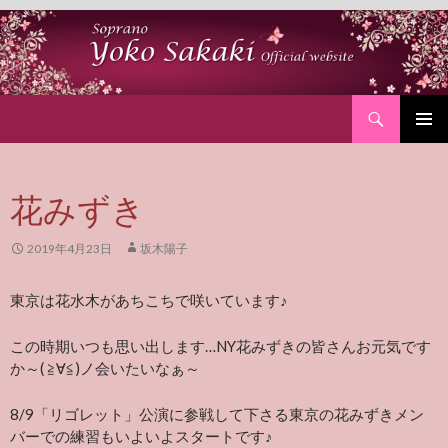
Search
SKIP
PRIMAR
TO
MENU
CONTENT
花みずき
2019年4月23日
坂木陽子
東京は花水木があちこちで咲いています♪
この時期いつも思い出します…NY花みずきの皆さんお元気です
か～( ≧∀≦)ノ会いたいなぁ～
8/9「リゴレット」公演に参戦して下さる東京の花みずきメン
バーでの練習もいよいよスタートです♪