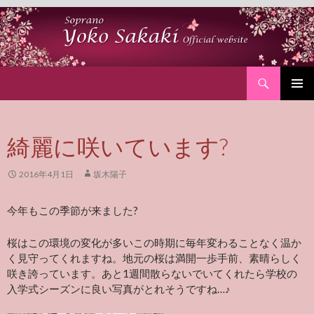
Search
SKIP
PRIMAR
TO
MENU
CONTENT
綺麗に咲いています?
2016年4月1日
坂木陽子
今年もこの季節が来ました?
桜はこの環境の変化が多いこの時期に毎年変わることなく温か
く見守ってくれますね。地元の桜は満開一歩手前、素晴らしく
咲き誇っています。あと1週間散らないでいてくれたら学校の
入学式シーズンに良い写真がとれそうですね…♪