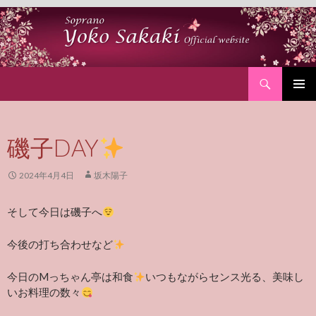
Search
SKIP
PRIMAR
TO
MENU
CONTENT
磯子DAY
2024年4月4日
坂木陽子
そして今日は磯子へ
今後の打ち合わせなど
今日のMっちゃん亭は和食
いつもながらセンス光る、美味し
いお料理の数々