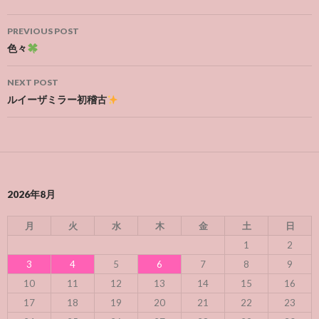
Post
PREVIOUS POST
navigation
色々
NEXT POST
ルイーザミラー初稽古
2026年8月
月
火
水
木
金
土
日
1
2
3
4
5
6
7
8
9
10
11
12
13
14
15
16
17
18
19
20
21
22
23