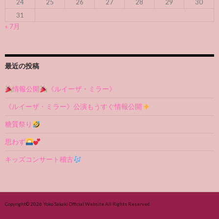
24
25
26
27
28
29
30
31
« 7月
最近の投稿
情報公開
《ルイーザ・ミラー》
《ルイーザ・ミラー》公演もうすぐ情報公開
糖質祭り
思わず
キッズコンサート稽古
Copyright© 2026
Yoko Sakaki Official Website
All Rights Reserved.