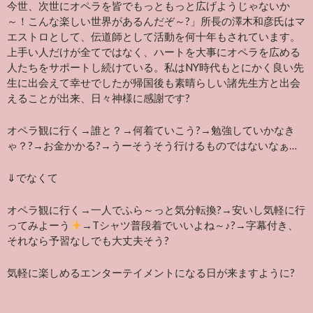
今世、次世にオペラを皆でもっともっと広げようじゃないか
～！こんな楽しい世界があるんだぞ～?」所長の澤木和彦氏はマ
エストロとして、伝道師として活動を何十年もされています。
上手い人だけが全てではなく、ハートを大事にオペラを広める
人たちをサポートし続けている。私はNY時代もとにかく良い先
生に出会えて幸せでしたが帰国後も素晴らしい諸先生方と出会
えることが出来、日々神様に感謝です?
オペラ観に行く→誰と？→何着ていこう?→勉強していかなき
ゃ？?→お金かかる?→うーそうそう行けるものではないなぁ…
⇓でなくて
オペラ観に行く→一人でふら～っと気分転換?→安いし気軽に行
ってみよーう
→Tシャツ普段着でいいよね～♪?→字幕付き、
それなら予習なしでも大丈夫そう?
気軽に楽しめるエンターテイメントになる日が来ますように?