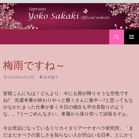
Search
SKIP
PRIMAR
TO
MENU
CONTENT
梅雨ですね～
2016年6月24日
坂木陽子
皆様こんにちは！どんより、今にも雨が降りそうな空色です
ね? 先週本番が終わりやっと蝶々さんに集中～?と思ってもな
かなかたまった仕事が多く今日の稽古も半分音取りのよう
な。。?うーごめんなさい。来週から張り切って頑張るぞぉ。
今お世話になっているリリカイタリアーナオペラ研究所。「ま
だまだオペラの楽しさを知らない人が沢山いる日本。とにかく